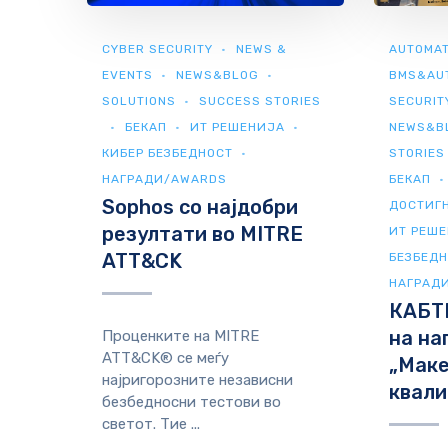
CYBER SECURITY
NEWS &
AUTOMAT
EVENTS
NEWS&BLOG
BMS&AU
SOLUTIONS
SUCCESS STORIES
SECURIT
БЕКАП
ИТ РЕШЕНИЈА
NEWS&B
КИБЕР БЕЗБЕДНОСТ
STORIES
НАГРАДИ/AWARDS
БЕКАП
Sophos со најдобри
ДОСТИГ
резултати во MITRE
ИТ РЕШ
ATT&CK
БЕЗБЕД
НАГРАД
КАБТ
на на
Проценките на MITRE
ATT&CK® се меѓу
„Мак
најригорозните независни
квали
безбедносни тестови во
светот. Тие ...