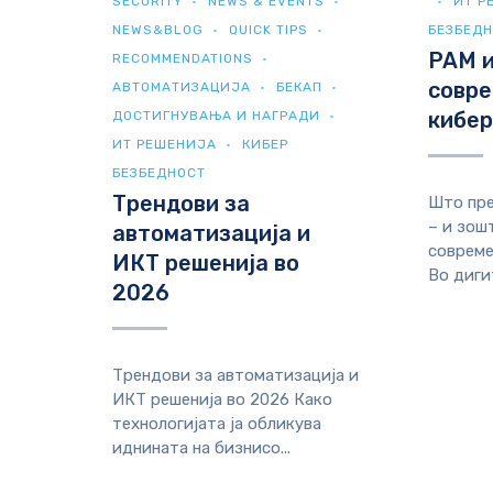
SECURITY
NEWS & EVENTS
ИТ Р
NEWS&BLOG
QUICK TIPS
БЕЗБЕД
PAM и
RECOMMENDATIONS
совр
АВТОМАТИЗАЦИЈА
БЕКАП
кибе
ДОСТИГНУВАЊА И НАГРАДИ
ИТ РЕШЕНИЈА
КИБЕР
БЕЗБЕДНОСТ
Трендови за
Што пре
– и зош
автоматизација и
совреме
ИКТ решенија во
Во диги
2026
Трендови за автоматизација и
ИКТ решенија во 2026 Како
технологијата ја обликува
иднината на бизнисо...