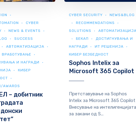
ION
CYBER SECURITY
NEWS&BLOG
TOMATION
CYBER
RECOMMENDATIONS
Y
NEWS & EVENTS
SOLUTIONS
АВТОМАТИЗАЦИЈ
LOG
SUCCESS
БЕКАП
ДОСТИГНУВАЊА И
АВТОМАТИЗАЦИЈА
НАГРАДИ
ИТ РЕШЕНИЈА
ВРАБОТУВАЊЕ
КИБЕР БЕЗБЕДНОСТ
Sophos Intelix за
НУВАЊА И НАГРАДИ
Microsoft 365 Copilot
ЕНИЈА
КИБЕР
НОСТ
И/AWARDS
ЕЛ – добитник
Претставување на Sophos
Intelix за Microsoft 365 Copilot
градата
Внесување на интелигенцијат
едонски
за закани од S...
тет“