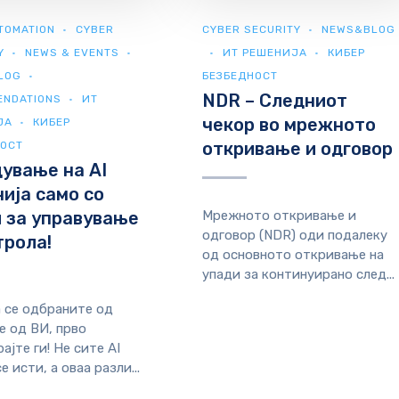
TOMATION
CYBER
CYBER SECURITY
NEWS&BLOG
Y
NEWS & EVENTS
ИТ РЕШЕНИЈА
КИБЕР
LOG
БЕЗБЕДНОСТ
NDR – Следниот
ENDATIONS
ИТ
чекор во мрежното
ЈА
КИБЕР
откривање и одговор
НОСТ
ување на AI
ија само со
 за управување
Мрежното откривање и
одговор (NDR) оди подалеку
трола!
од основното откривање на
упади за континуирано след...
 се одбраните од
е од ВИ, прво
ајте ги! Не сите AI
е исти, а оваа разли...