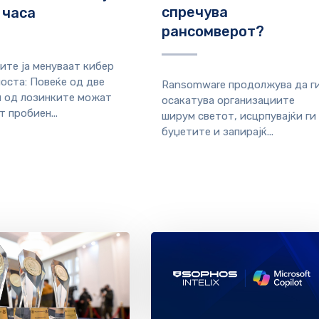
спречува
 часа
рансомверот?
ките ја менуваат кибер
оста: Повеќе од две
Ransomware продолжува да г
 од лозинките можат
осакатува организациите
 пробиен...
ширум светот, исцрпувајќи ги
буџетите и запирајќ...