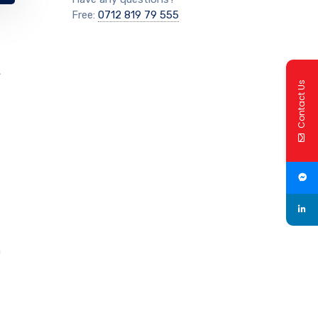
Free:
0712 819 79 555
А
Contact Us
а