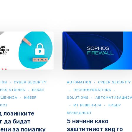
ION
CYBER SECURITY
AUTOMATION
CYBER SECURITY
ESS STORIES
БЕКАП
RECOMMENDATIONS
ЕШЕНИЈА
КИБЕР
SOLUTIONS
АВТОМАТИЗАЦИЈ
НОСТ
ИТ РЕШЕНИЈА
КИБЕР
д лозинките
БЕЗБЕДНОСТ
5 начини како
 да бидат
заштитниот ѕид го
ени за помалку