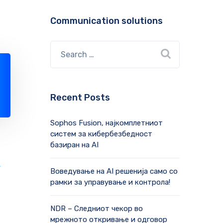
Communication solutions
Recent Posts
Sophos Fusion, најкомплетниот
систем за кибербезбедност
базиран на AI
А
Воведување на AI решенија само со
рамки за управување и контрола!
NDR – Следниот чекор во
мрежното откривање и одговор