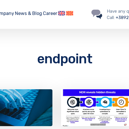
Have any q
mpany
News & Blog
Career
Call:
+3892
endpoint