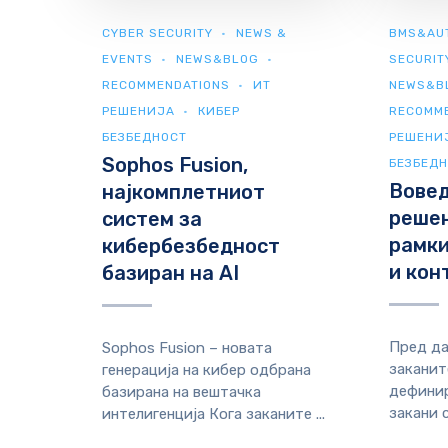
CYBER SECURITY
NEWS &
BMS&AU
EVENTS
NEWS&BLOG
SECURIT
RECOMMENDATIONS
ИТ
NEWS&B
РЕШЕНИЈА
КИБЕР
RECOMM
БЕЗБЕДНОСТ
РЕШЕНИ
Sophos Fusion,
БЕЗБЕД
Вовед
најкомплетниот
решен
систем за
рамки
кибербезбедност
и кон
базиран на AI
Пред да
Sophos Fusion – новата
заканит
генерација на кибер одбрана
дефинир
базирана на вештачка
закани с
интелигенција Кога заканите ...