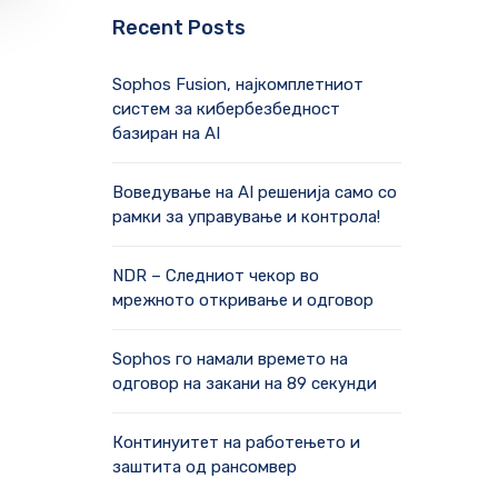
Recent Posts
Sophos Fusion, најкомплетниот
систем за кибербезбедност
базиран на AI
Воведување на AI решенија само со
рамки за управување и контрола!
NDR – Следниот чекор во
мрежното откривање и одговор
Sophos го намали времето на
одговор на закани на 89 секунди
Континуитет на работењето и
заштита од рансомвер