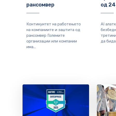
рансомвер
од 24
Континуитет на работењето
AI алат
на компаниите и заштита од
безбедн
рансомвер Големите
третини
организации или компании
да бидат
има...