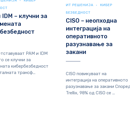
ЕШЕНИЈА
КИБЕР
ИТ РЕШЕНИЈА
КИБЕР
НОСТ
БЕЗБЕДНОСТ
 IDM – клучни за
CISO – неопходна
емената
интеграција на
рбезбедност
оперативното
разузнавање за
закани
тставуваат PAM и IDM
то се клучни за
ната кибербезбедност
талната трансф...
CISO повикуваат на
интеграција на оперативното
разузнавање за закани Споре
Trellix, 98% од CISO се ...