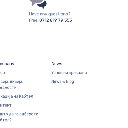
Have any questions?
Free:
0712 819 79 555
ompany
News
out
Успешни приказни
сија, визија,
News & Blog
редности…
кација на Кабтел
нтакт
што да го одберете
бтел?