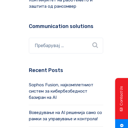
Континуитет на работењето и
заштита од рансомвер
Communication solutions
Recent Posts
Sophos Fusion, најкомплетниот
Contact Us
систем за кибербезбедност
базиран на AI
Воведување на AI решенија само со
рамки за управување и контрола!