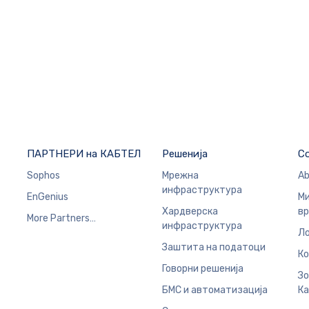
ПАРТНЕРИ на КАБТЕЛ
Решенија
C
Sophos
Мрежна
Ab
инфраструктура
EnGenius
Ми
Хардверска
в
More Partners…
инфраструктура
Ло
Заштита на податоци
Ко
Говорни решенија
Зо
БМС и автоматизација
Ка