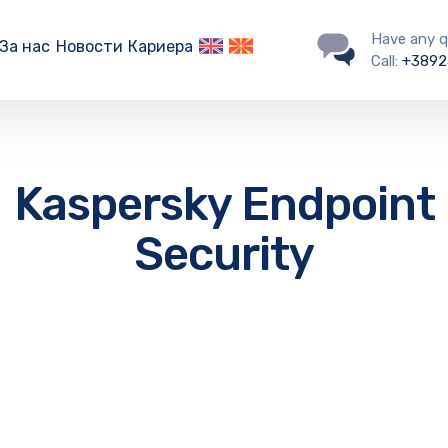
Have any q
За нас
Новости
Кариера
Call:
+3892
Kaspersky Endpoint
Security