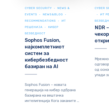
CYBER SECURITY
NEWS &
CYBER S
EVENTS
NEWS&BLOG
ИТ Р
RECOMMENDATIONS
ИТ
БЕЗБЕД
NDR –
РЕШЕНИЈА
КИБЕР
чекор
БЕЗБЕДНОСТ
Sophos Fusion,
откри
најкомплетниот
систем за
Мрежно
кибербезбедност
одговор
базиран на AI
од осно
упади з
Sophos Fusion – новата
генерација на кибер одбрана
базирана на вештачка
интелигенција Кога заканите ...