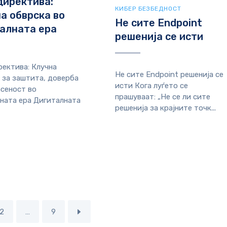
директива:
КИБЕР БЕЗБЕДНОСТ
а обврска во
Не сите Endpoint
алната ера
решенија се исти
ректива: Клучна
Не сите Endpoint решенија се
 за заштита, доверба
исти Кога луѓето се
асеност во
прашуваат: „Не се ли сите
ната ера Дигиталната
решенија за крајните точк...
2
…
9