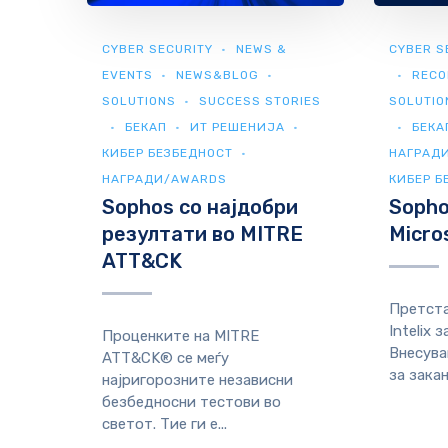
CYBER SECURITY
NEWS &
CYBER S
EVENTS
NEWS&BLOG
RECO
SOLUTIONS
SUCCESS STORIES
SOLUTIO
БЕКАП
ИТ РЕШЕНИЈА
БЕКА
КИБЕР БЕЗБЕДНОСТ
НАГРАД
НАГРАДИ/AWARDS
КИБЕР Б
Sophos со најдобри
Sophos
резултати во MITRE
Micro
ATT&CK
Претста
Intelix 
Проценките на MITRE
Внесува
ATT&CK® се меѓу
за закан
најригорозните независни
безбедносни тестови во
светот. Тие ги е...