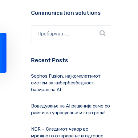
Communication solutions
Recent Posts
Sophos Fusion, најкомплетниот
систем за кибербезбедност
базиран на AI
А
Воведување на AI решенија само со
рамки за управување и контрола!
NDR – Следниот чекор во
мрежното откривање и одговор