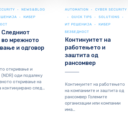
ECURITY
NEWS&BLOG
AUTOMATION
CYBER SECURITY
ЕШЕНИЈА
КИБЕР
QUICK TIPS
SOLUTIONS
НОСТ
ИТ РЕШЕНИЈА
КИБЕР
 Следниот
БЕЗБЕДНОСТ
Континуитет на
 во мрежното
работењето и
вање и одговор
заштита од
рансомвер
то откривање и
 (NDR) оди подалеку
вното откривање на
Континуитет на работењето
а континуирано след...
на компаниите и заштита од
рансомвер Големите
организации или компании
има...