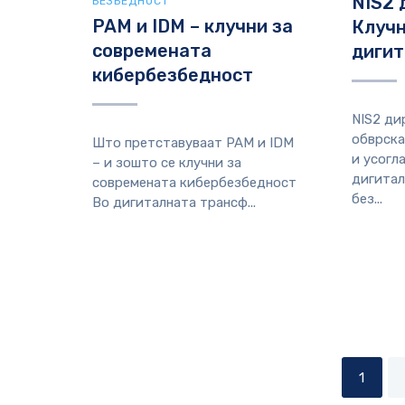
NIS2 
БЕЗБЕДНОСТ
PAM и IDM – клучни за
Клучн
современата
дигит
кибербезбедност
NIS2 ди
обврска
Што претставуваат PAM и IDM
и усогл
– и зошто се клучни за
дигитал
современата кибербезбедност
без...
Во дигиталната трансф...
1