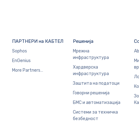
ПАРТНЕРИ на КАБТЕЛ
Решенија
C
Sophos
Мрежна
Ab
инфраструктура
EnGenius
Ми
Хардверска
в
More Partners…
инфраструктура
Ло
Заштита на податоци
Ко
Говорни решенија
Зо
БМС и автоматизација
Ка
Системи за техничка
безбедност