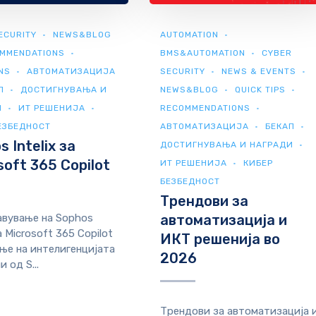
ECURITY
NEWS&BLOG
AUTOMATION
MMENDATIONS
BMS&AUTOMATION
CYBER
NS
АВТОМАТИЗАЦИЈА
SECURITY
NEWS & EVENTS
П
ДОСТИГНУВАЊА И
NEWS&BLOG
QUICK TIPS
И
ИТ РЕШЕНИЈА
RECOMMENDATIONS
ЕЗБЕДНОСТ
АВТОМАТИЗАЦИЈА
БЕКАП
 Intelix за
ДОСТИГНУВАЊА И НАГРАДИ
soft 365 Copilot
ИТ РЕШЕНИЈА
КИБЕР
БЕЗБЕДНОСТ
Трендови за
вување на Sophos
автоматизација и
за Microsoft 365 Copilot
ИКТ решенија во
ње на интелигенцијата
2026
и од S...
Трендови за автоматизација 