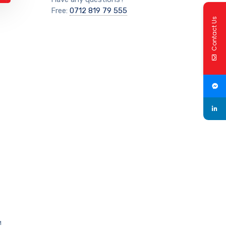
Free:
0712 819 79 555
Contact Us
и