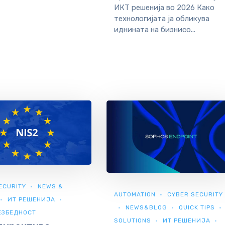
ИКТ решенија во 2026 Како
технологијата ја обликува
иднината на бизнисо...
ECURITY
NEWS &
AUTOMATION
CYBER SECURITY
ИТ РЕШЕНИЈА
NEWS&BLOG
QUICK TIPS
ЕЗБЕДНОСТ
SOLUTIONS
ИТ РЕШЕНИЈА