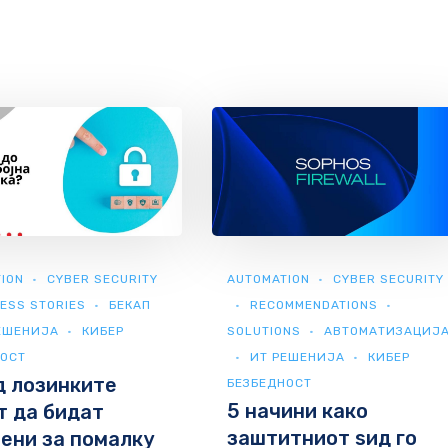
ION
CYBER SECURITY
AUTOMATION
CYBER SECURITY
ESS STORIES
БЕКАП
RECOMMENDATIONS
ЕШЕНИЈА
КИБЕР
SOLUTIONS
АВТОМАТИЗАЦИЈ
НОСТ
ИТ РЕШЕНИЈА
КИБЕР
д лозинките
БЕЗБЕДНОСТ
5 начини како
 да бидат
заштитниот ѕид го
ени за помалку