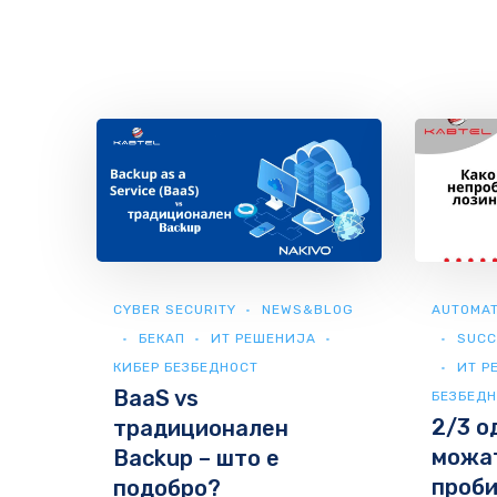
CYBER SECURITY
NEWS&BLOG
AUTOMAT
БЕКАП
ИТ РЕШЕНИЈА
SUCC
КИБЕР БЕЗБЕДНОСТ
ИТ Р
BaaS vs
БЕЗБЕД
2/3 о
традиционален
можат
Backup – што е
проби
подобро?