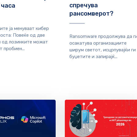
спречува
 часа
рансомверот?
ките ја менуваат кибер
оста: Повеќе од две
Ransomware продолжува да г
 од лозинките можат
осакатува организациите
 пробиен...
ширум светот, исцрпувајќи ги
буџетите и запирајќ...