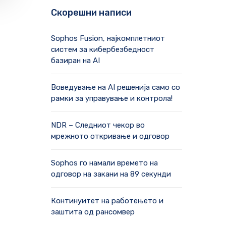
Скорешни написи
Sophos Fusion, најкомплетниот
систем за кибербезбедност
базиран на AI
Воведување на AI решенија само со
рамки за управување и контрола!
NDR – Следниот чекор во
мрежното откривање и одговор
Sophos го намали времето на
одговор на закани на 89 секунди
Континуитет на работењето и
заштита од рансомвер