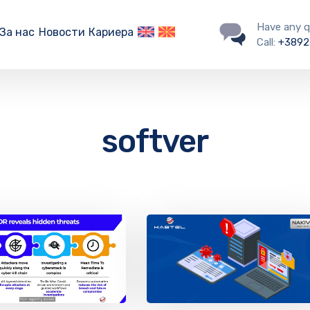
Have any q
За нас
Новости
Кариера
Call:
+3892
softver