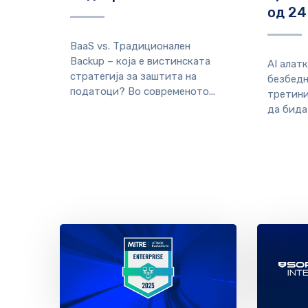
од 24
BaaS vs. Традиционален
Backup – која е вистинската
AI алат
стратегија за заштита на
безбедн
податоци? Во современото...
третини
да бидат