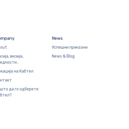
ompany
News
out
Успешни приказни
сија, визија,
News & Blog
редности…
кација на Кабтел
нтакт
што да го одберете
бтел?