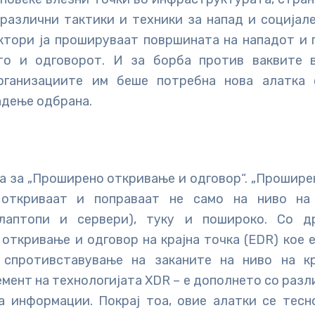
различни тактики и техники за напад и социјал
ктори ја прошируваат површината на нападот и 
то и одговорот. И за борба против ваквите в
организациите им беше потребна нова алатка 
адење одбрана.
а за „Проширено откривање и одговор“. „Прошире
 откриваат и поправаат не само на ниво на 
 лаптопи и сервери), туку и пошироко. Со д
откривање и одговор на крајна точка (EDR) кое 
 спротивставување на заканите на ниво на кр
мент на технологијата XDR – е дополнето со разл
а информации. Покрај тоа, овие алатки се тесн