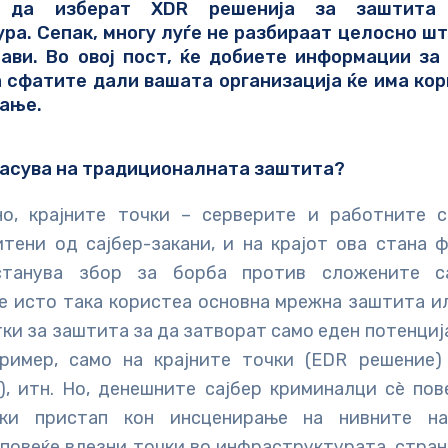
и да изберат XDR решенија за заштита
ра. Сепак, многу луѓе не разбираат целосно
шт
ави. Во овој пост, ќе добиете информации за
 сфатите дали вашата организација ќе има кор
ање.
асува на традиционалната заштита?
о, крајните точки – серверите и работните 
итени од сајбер-закани, и на крајот ова стана 
станува збор за борба против сложените са
е исто така користеа основна мрежна заштита и
ки за заштита за да затворат само еден потенциј
ример, само на крајните точки (EDR решение
), итн. Но, денешните сајбер криминалци сè пов
ски пристап кон инсценирање на нивните на
 повеќе влезни точки во инфраструктурата, стра