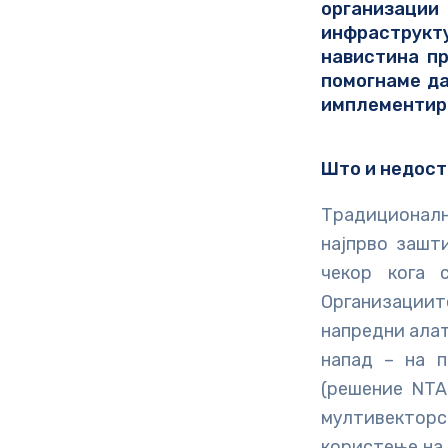
организаци
инфраструкту
навистина пр
помогнаме да
имплементир
Што и недост
Традиционалн
најпрво зашт
чекор кога 
Организациит
напредни алат
напад – на п
(решение NTA
мултивектор
користење на