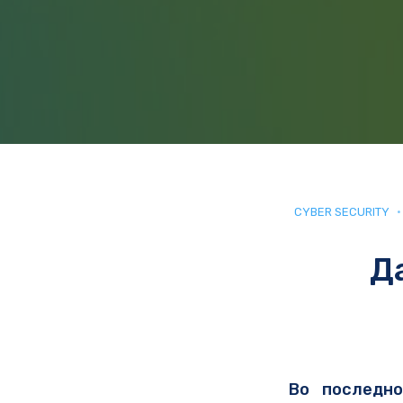
CYBER SECURITY
Д
Во последно