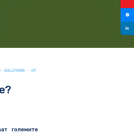
SOLUTIONS
ИТ
е?
аат големите