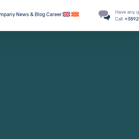
Have any q
mpany
News & Blog
Career
Call:
+3892