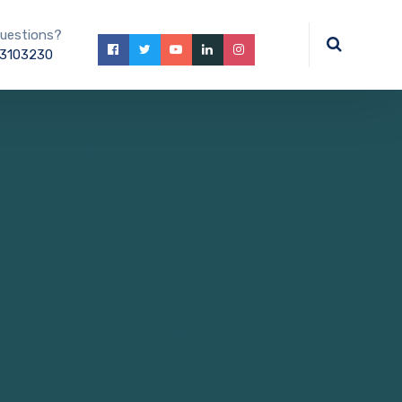
uestions?
3103230