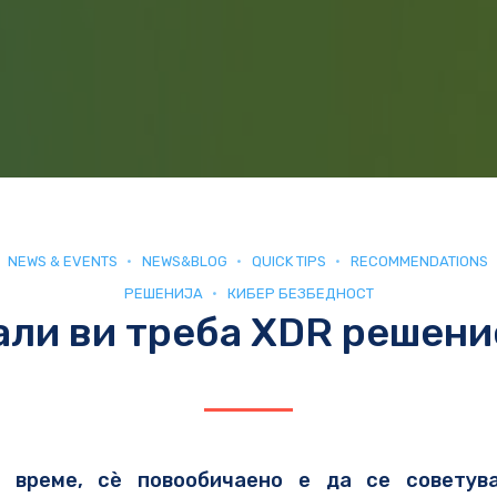
NEWS & EVENTS
NEWS&BLOG
QUICK TIPS
RECOMMENDATIONS
РЕШЕНИЈА
КИБЕР БЕЗБЕДНОСТ
али ви треба XDR решени
 време, сè повообичаено е да се советув