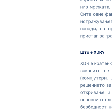
низ мрежата, 
Сите овие фа
истражување
напади, на 
пристап за гр
Што е XDR?
XDR е кратенк
заканите се
(компјутери,
решението за 
откривање и
основниот еле
безбедност н