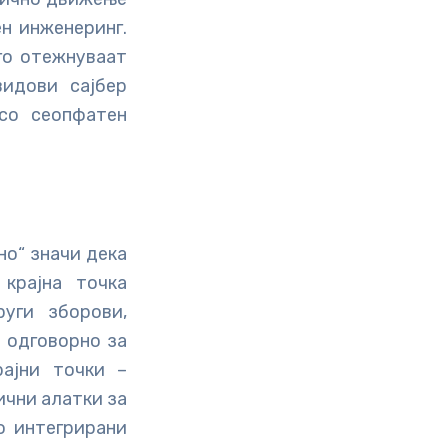
ен инженеринг.
го отежнуваат
идови сајбер
со сеопфатен
но“ значи дека
крајна точка
руги зборови,
е одговорно за
ајни точки –
ични алатки за
о интегрирани