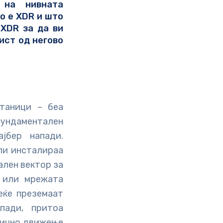
 на нивната
о е XDR
и што
 XDR за да ви
ист од негово
станици – беа
фундаментален
јбер напади.
ли инсталираа
ален вектор за
) или мрежата
еќе преземаат
пади, притоа
нично движење