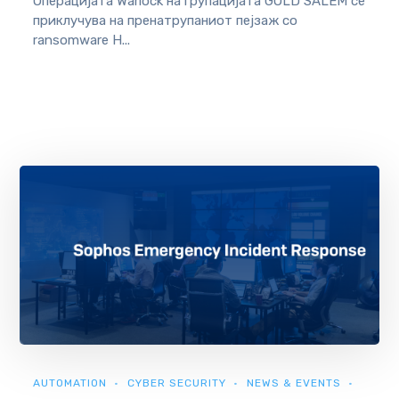
Операцијата Warlock на групацијата GOLD SALEM се
приклучува на пренатрупаниот пејзаж со
ransomware Н...
AUTOMATION
CYBER SECURITY
NEWS & EVENTS