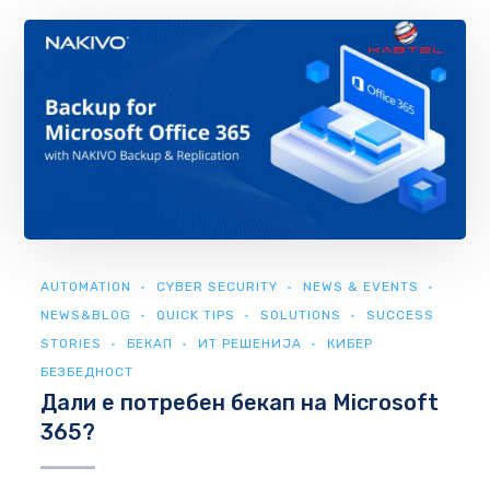
AUTOMATION
CYBER SECURITY
NEWS & EVENTS
NEWS&BLOG
QUICK TIPS
SOLUTIONS
SUCCESS
STORIES
БЕКАП
ИТ РЕШЕНИЈА
КИБЕР
БЕЗБЕДНОСТ
Дали е потребен бекап на Microsoft
365?