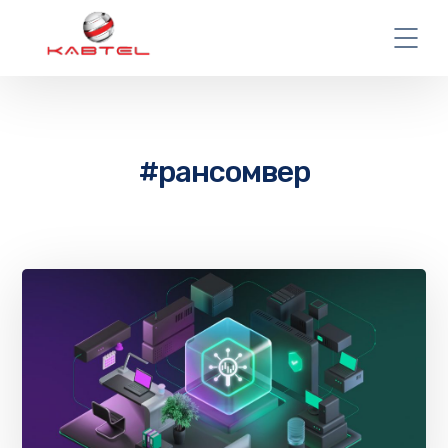
#рансомвер