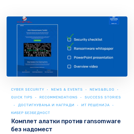
CYBER SECURITY
NEWS & EVENTS
NEWS&BLOG
QUICK TIPS
RECOMMENDATIONS
SUCCESS STORIES
ДОСТИГНУВАЊА И НАГРАДИ
ИТ РЕШЕНИЈА
КИБЕР БЕЗБЕДНОСТ
Комплет алатки против ransomware
без надомест