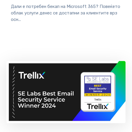
Дали е потребен бекап на Microsoft 365? Повеќето
облак услуги денес се достапни за клиентите врз
осн...