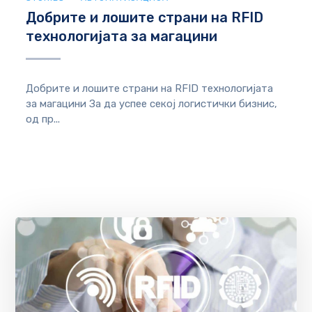
Добрите и лошите страни на RFID
технологијата за магацини
Добрите и лошите страни на RFID теxнологијата
за магацини За да успее секој логистички бизнис,
од пр...