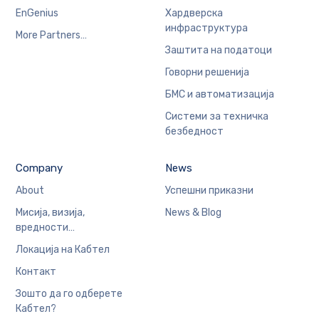
EnGenius
Хардверска
инфраструктура
More Partners…
Заштита на податоци
Говорни решенија
БМС и автоматизација
Системи за техничка
безбедност
Company
News
About
Успешни приказни
Мисија, визија,
News & Blog
вредности…
Локација на Кабтел
Контакт
Зошто да го одберете
Кабтел?